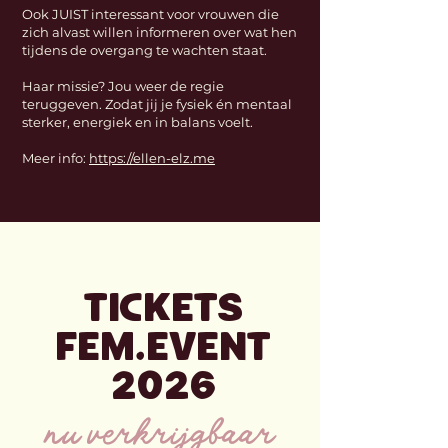
Ook JUIST interessant voor vrouwen die
zich alvast willen informeren over wat hen
tijdens de overgang te wachten staat.
Haar missie? Jou weer de regie
teruggeven. Zodat jij je fysiek én mentaal
sterker, energiek en in balans voelt.
Meer info:
https://ellen-elz.me
TICKETS
FEM.EVENT
2026
nu verkrijgbaar