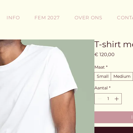
INFO
FEM 2027
OVER ONS
CONT
T-shirt m
Prijs
€ 120,00
Maat
*
Small
Medium
Aantal
*