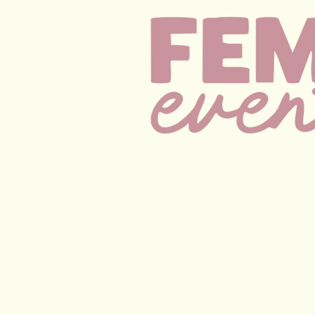
Navigatie
Home
Deelnemers
Info
Over Ons
Contact