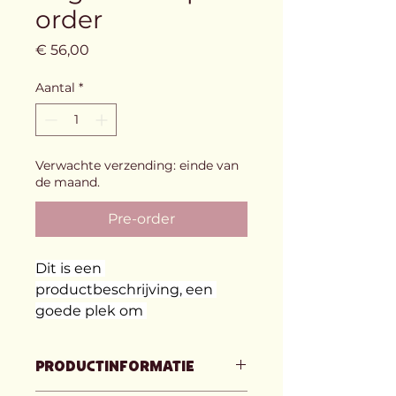
order
Prijs
€ 56,00
Aantal
*
Verwachte verzending: einde van
de maand.
Pre-order
Dit is een 
productbeschrijving, een 
goede plek om 
productdetails toe te 
voegen. Denk bijvoorbeeld 
Productinformatie
aan de afmetingen, het 
materiaal, en instructies voor 